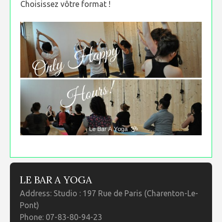
Choisissez vôtre format !
LE BAR A YOGA
Address:
Studio : 197 Rue de Paris (Charenton-Le-
Pont)
Phone:
07-83-80-94-23