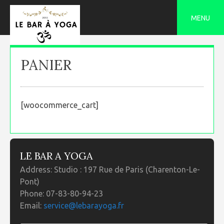
Skip
to
MENU
content
PANIER
[woocommerce_cart]
LE BAR A YOGA
Address:
Studio : 197 Rue de Paris (Charenton-Le-
Pont)
Phone:
07-83-80-94-23
Email:
service@lebarayoga.fr