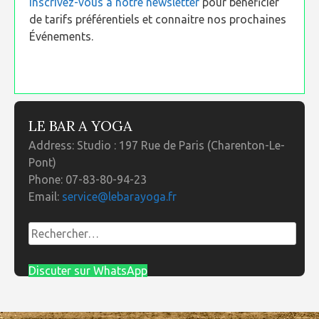
Inscrivez-vous à notre newsletter
pour bénéficier
de tarifs préférentiels et connaitre nos prochaines
Événements.
LE BAR A YOGA
Address:
Studio : 197 Rue de Paris (Charenton-Le-
Pont)
Phone:
07-83-80-94-23
Email:
service@lebarayoga.fr
Rechercher :
Discuter sur WhatsApp