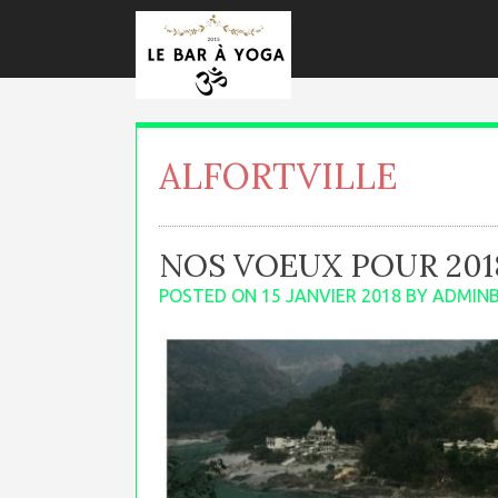
Skip
to
content
ALFORTVILLE
NOS VOEUX POUR 201
POSTED ON
15 JANVIER 2018
BY
ADMIN