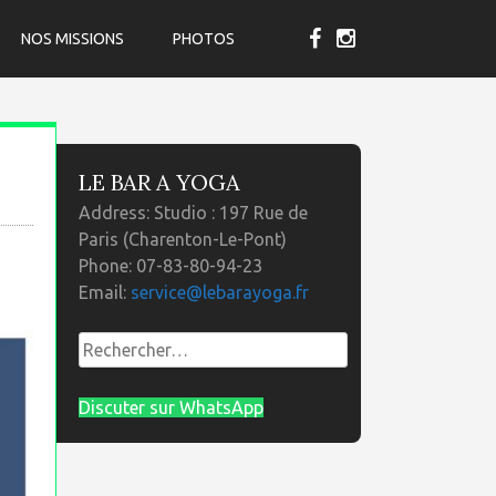
NOS MISSIONS
PHOTOS
LE BAR A YOGA
Address:
Studio : 197 Rue de
Paris (Charenton-Le-Pont)
Phone:
07-83-80-94-23
Email:
service@lebarayoga.fr
Rechercher :
Discuter sur WhatsApp