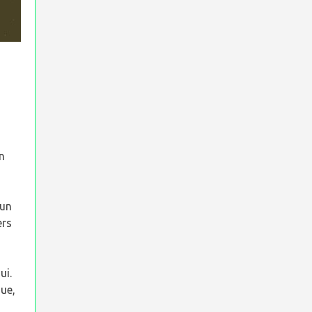
n
 un
ers
ui.
ue,