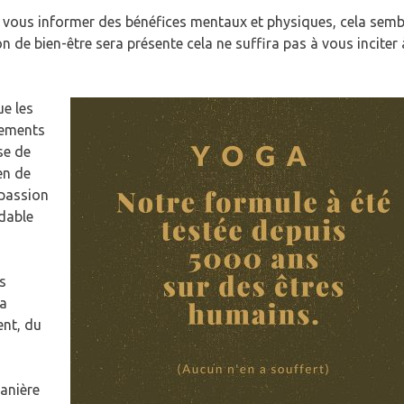
de vous informer des bénéfices mentaux et physiques, cela semb
n de bien-être sera présente cela ne suffira pas à vous inciter 
e les
tements
se de
en de
 passion
dable
s
la
nt, du
manière