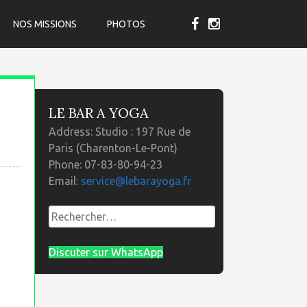
NOS MISSIONS
PHOTOS
LE BAR A YOGA
Address:
Studio : 197 Rue de
Paris (Charenton-Le-Pont)
Phone:
07-83-80-94-23
Email:
service@lebarayoga.fr
Rechercher :
Discuter sur WhatsApp